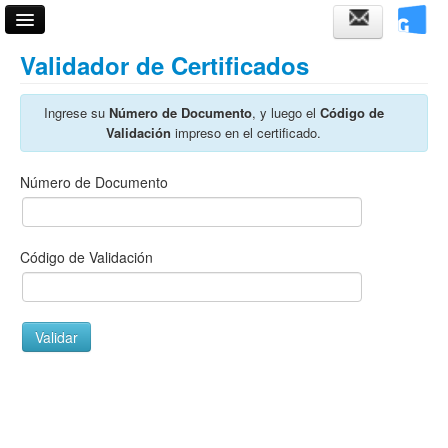
Acceso
Validador de Certificados
Fechas de examen
Ingrese su
Número de Documento
, y luego el
Código de
Validación
impreso en el certificado.
Horarios de cursadas
Validador de certificados
Número de Documento
Ayuda
Código de Validación